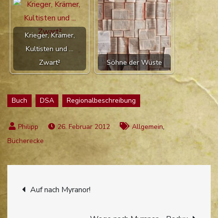
Krieger, Krämer,
Kultisten und ...
Zwart²
Söhne der Wüste
Buch
DSA
Regionalbeschreibung
,
26. Februar 2012
Allgemein
Bücherecke
Beitragsnavigation
Auf nach Myranor!