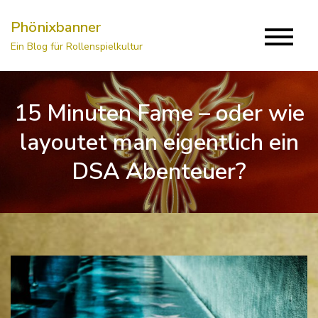
Skip
Phönixbanner
to
Ein Blog für Rollenspielkultur
content
15 Minuten Fame – oder wie
layoutet man eigentlich ein
DSA Abenteuer?