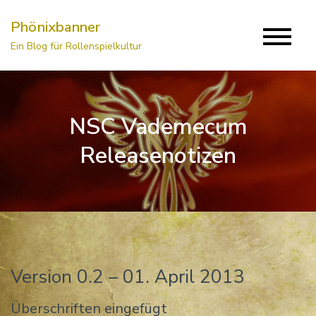
Skip
Phönixbanner
to
Ein Blog für Rollenspielkultur
content
NSC Vademecum
Releasenotizen
Version 0.2 – 01. April 2013
Überschriften eingefügt