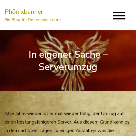
Skip
Phönixbanner
to
Ein Blog für Rollenspielkultur
content
In eigener Sache –
Serverumzug
Alle Jahre wieder ist er mal wieder fällig, der Umzug auf
einen leistungsfähigeren Server. Aus diesem Grund kann es
in den nächsten Tagen zu einigen Ausfällen was die