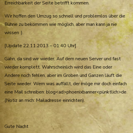
Erreichbarkeit der Seite betrifft kommen.
Wir hoffen den Umzug so schnell und problemlos über die
Bühne zu bekommen wie möglich, aber man kann ja nie
wissen :).
[Update 22.11.2013 – 01:40 Uhr]
Gähn, da sind wir wieder. Auf dem neuen Server und fast
wieder komplett. Wahrscheinlich wird das Eine oder
Andere noch fehlen, aber im Groben und Ganzen läuft die
Seite wieder. Wem was auffällt, der möge mir doch einfach
eine Mail schreiben: blog<ad>phoenixbanner<pünktlich>de.
(Notiz an mich: Mailadresse einrichten).
Gute Nacht