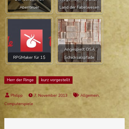
Abenteuer
Land der Fabelwesen
Angespielt: DSA
RPGMaker für 1$
Schicksalspfade
Herr der Ringe
kurz vorgestellt
,
7. November 2013
Allgemein
Computerspiele