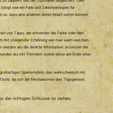
l zu zaubern, das die Zuschauer begeistert. Dies
lingt wie ein Farb und Zahlenlernspiel für
so, dass alle anderen deren Inhalt sehen können,
hen von Tipps, die entweder die Farbe oder den
ich mit steigender Erfahrung wie man wem welchen
 werden als die direkte Information. Je besser die
 Freunden als mit Fremden, wobei diese am Ende einer
oßartiges Spielerlebnis, das wahrscheinlich mit
 Tisch), da sich die Mechanismen des Tippgebens
s die richtigen Schlüsse zu ziehen.