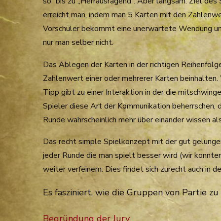
so“ bis zu „Herrausragend“. Aber langsam: Ziel des 
erreicht man, indem man 5 Karten mit den Zahlenwer
Vorschüler bekommt eine unerwartete Wendung und 
nur man selber nicht.
Das Ablegen der Karten in der richtigen Reihenfol
Zahlenwert einer oder mehrerer Karten beinhalten
Tipp gibt zu einer Interaktion in der die mitschwin
Spieler diese Art der Kommunikation beherrschen, de
Runde wahrscheinlich mehr über einander wissen a
Das recht simple Spielkonzept mit der gut gelunge
jeder Runde die man spielt besser wird (wir konnte
weiter verfeinern. Dies findet sich zurecht auch in 
Es fasziniert, wie die Gruppen von Partie zu
Begründung der Jury