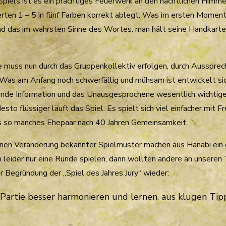
Spiels ist es ein prächtiges Feuerwerk an den nächtlichen Himme
ten 1 – 5 in fünf Farben korrekt ablegt. Was im ersten Moment k
das im wahrsten Sinne des Wortes: man hält seine Handkarten 
ge muss nun durch das Gruppenkollektiv erfolgen, durch Aussprec
. Was am Anfang noch schwerfällig und mühsam ist entwickelt s
gende Information und das Unausgesprochene wesentlich wichtiger
sto flüssiger läuft das Spiel. Es spielt sich viel einfacher mit
ls so manches Ehepaar nach 40 Jahren Gemeinsamkeit.
nen Veränderung bekannter Spielmuster machen aus Hanabi ein gr
n leider nur eine Runde spielen, dann wollten andere an unseren
der Begründung der „Spiel des Jahres Jury“ wieder:
 Partie besser harmonieren und lernen, aus klugen Tipp