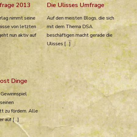
frage 2013
Die Ulisses Umfrage
rlag nimmt seine
Auf den meisten Blogs, die sich
isse von letzten
mit dem Thema DSA
geht nun aktiv auf
beschäftigen macht gerade die
Ulisses […]
lost Dinge
n Gewinnspiel
seinen
t zu fördern. Alle
er auf […]