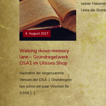
seiner Hausmes
Unna die Bombe
4. August 2017
Walking down memory
lane – Grundregelwerk
DSA1 im Ulisses Shop
Nachdem die eingescannte
Version der DSA 1 Grundregeln
nun schon ein paar Wochen für
5,99€ […]