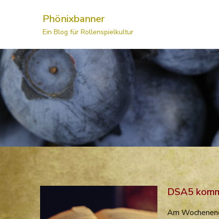
Skip
Phönixbanner
to
Ein Blog für Rollenspielkultur
content
DSA5 kom
Am Wochenende