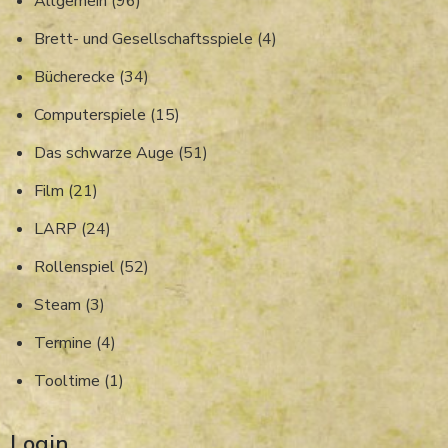
Allgemein
(96)
Brett- und Gesellschaftsspiele
(4)
Bücherecke
(34)
Computerspiele
(15)
Das schwarze Auge
(51)
Film
(21)
LARP
(24)
Rollenspiel
(52)
Steam
(3)
Termine
(4)
Tooltime
(1)
Login