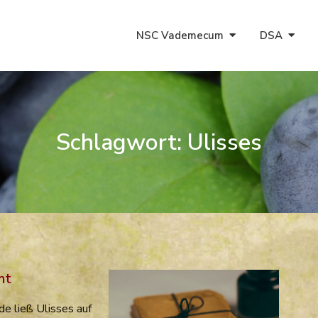
NSC Vademecum
DSA
Schlagwort:
Ulisses
mt
 ließ Ulisses auf