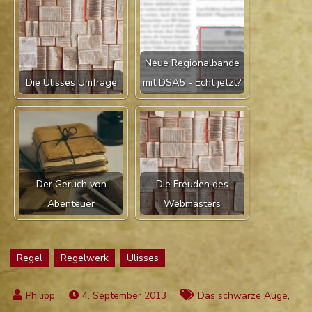
Neue Regionalbände
Die Ulisses Umfrage
mit DSA5 - Echt jetzt?
Der Geruch von
Die Freuden des
Abenteuer
Webmasters
Regel
Regelwerk
Ulisses
,
4. September 2013
Das schwarze Auge