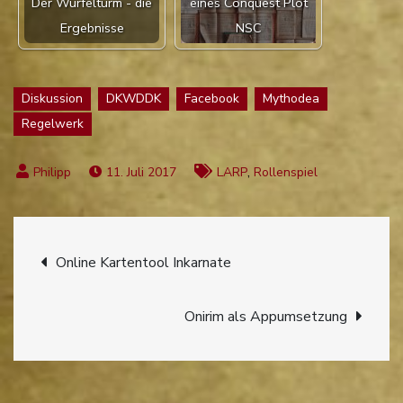
Der Würfelturm - die
eines Conquest Plot
Ergebnisse
NSC
Diskussion
DKWDDK
Facebook
Mythodea
Regelwerk
,
11. Juli 2017
LARP
Rollenspiel
Beitragsnavigation
Online Kartentool Inkarnate
Onirim als Appumsetzung