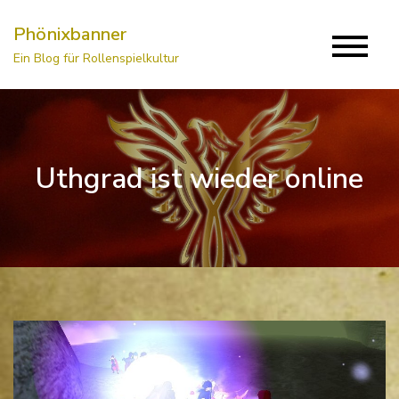
Skip
Phönixbanner
to
Ein Blog für Rollenspielkultur
content
Uthgrad ist wieder online