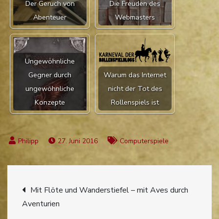
Der Geruch von
Die Freuden des
Abenteuer
Webmasters
Ungewöhnliche
Gegner durch
Warum das Internet
ungewöhnliche
nicht der Tot des
Konzepte
Rollenspiels ist
27. Juni 2016
Computerspiele
Beitragsnavigation
Mit Flöte und Wanderstiefel – mit Aves durch
Aventurien