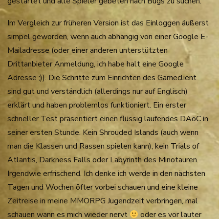
gestartet und alle Spieler gebeten nach Bugs zu suchen.
Im Vergleich zur früheren Version ist das Einloggen äußerst
simpel geworden, wenn auch abhängig von einer Google E-
Mailadresse (oder einer anderen unterstützten
Drittanbieter Anmeldung, ich habe halt eine Google
Adresse ;)). Die Schritte zum Einrichten des Gameclient
sind gut und verständlich (allerdings nur auf Englisch)
erklärt und haben problemlos funktioniert. Ein erster
schneller Test präsentiert einen flüssig laufendes DAoC in
seiner ersten Stunde. Kein Shrouded Islands (auch wenn
man die Klassen und Rassen spielen kann), kein Trials of
Atlantis, Darkness Falls oder Labyrinth des Minotauren.
Irgendwie erfrischend. Ich denke ich werde in den nächsten
Tagen und Wochen öfter vorbei schauen und eine kleine
Zeitreise in meine MMORPG Jugendzeit verbringen, mal
schauen wann es mich wieder nervt
oder es vor lauter