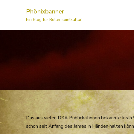
Skip
Phönixbanner
to
Ein Blog für Rollenspielkultur
content
Das aus vielen DSA Publickationen bekannte Inrah S
schon seit Anfang des Jahres in Händen halten können