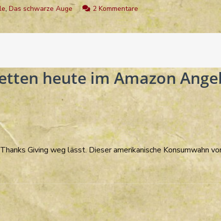
zu
,
le
Das schwarze Auge
2 Kommentare
Satinavs
Ketten
on
heute
im
 Ketten heute im Amazon Ange
Amazon
Angebot
Thanks Giving weg lässt. Dieser amerikanische Konsumwahn vo