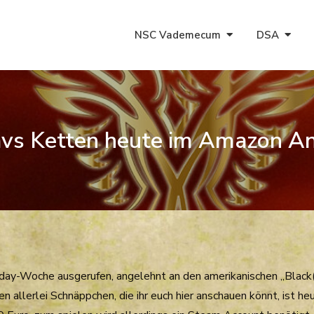
NSC Vademecum
DSA
avs Ketten heute im Amazon A
ay-Woche ausgerufen, angelehnt an den amerikanischen „Black
allerlei Schnäppchen, die ihr euch hier anschauen könnt, ist he