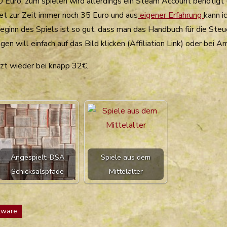
 Euro, zum spielen wird allerdings ein Steam Account benötig
et zur Zeit immer noch 35 Euro und aus
eigener Erfahrung
kann ic
inn des Spiels ist so gut, dass man das Handbuch für die Steue
en will einfach auf das Bild klicken (Affiliation Link) oder bei 
tzt wieder bei knapp 32€.
Angespielt: DSA
Spiele aus dem
Schicksalspfade
Mittelalter
tware