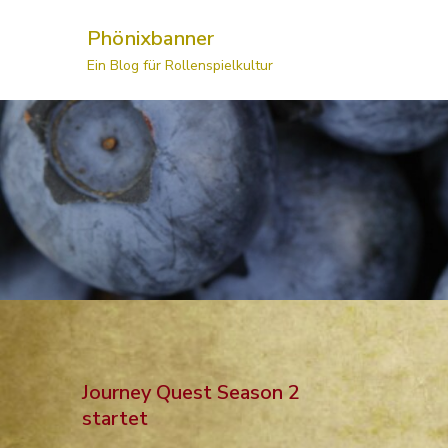
Skip
Phönixbanner
to
Ein Blog für Rollenspielkultur
content
Journey Quest Season 2
startet